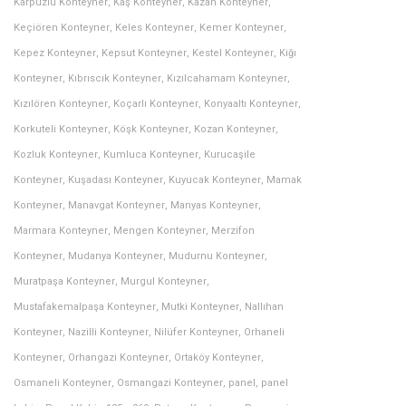
Karpuzlu Konteyner
,
Kaş Konteyner
,
Kazan Konteyner
,
Keçiören Konteyner
,
Keles Konteyner
,
Kemer Konteyner
,
Kepez Konteyner
,
Kepsut Konteyner
,
Kestel Konteyner
,
Kiğı
Konteyner
,
Kıbrıscık Konteyner
,
Kızılcahamam Konteyner
,
Kızılören Konteyner
,
Koçarlı Konteyner
,
Konyaaltı Konteyner
,
Korkuteli Konteyner
,
Köşk Konteyner
,
Kozan Konteyner
,
Kozluk Konteyner
,
Kumluca Konteyner
,
Kurucaşile
Konteyner
,
Kuşadası Konteyner
,
Kuyucak Konteyner
,
Mamak
Konteyner
,
Manavgat Konteyner
,
Manyas Konteyner
,
Marmara Konteyner
,
Mengen Konteyner
,
Merzifon
Konteyner
,
Mudanya Konteyner
,
Mudurnu Konteyner
,
Muratpaşa Konteyner
,
Murgul Konteyner
,
Mustafakemalpaşa Konteyner
,
Mutki Konteyner
,
Nallıhan
Konteyner
,
Nazilli Konteyner
,
Nilüfer Konteyner
,
Orhaneli
Konteyner
,
Orhangazi Konteyner
,
Ortaköy Konteyner
,
Osmaneli Konteyner
,
Osmangazi Konteyner
,
panel
,
panel