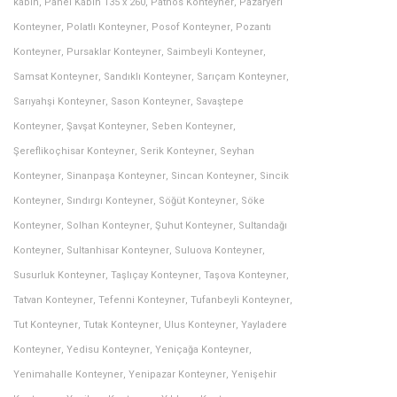
kabin
,
Panel Kabin 135 x 260
,
Patnos Konteyner
,
Pazaryeri
Konteyner
,
Polatlı Konteyner
,
Posof Konteyner
,
Pozantı
Konteyner
,
Pursaklar Konteyner
,
Saimbeyli Konteyner
,
Samsat Konteyner
,
Sandıklı Konteyner
,
Sarıçam Konteyner
,
Sarıyahşi Konteyner
,
Sason Konteyner
,
Savaştepe
Konteyner
,
Şavşat Konteyner
,
Seben Konteyner
,
Şereflikoçhisar Konteyner
,
Serik Konteyner
,
Seyhan
Konteyner
,
Sinanpaşa Konteyner
,
Sincan Konteyner
,
Sincik
Konteyner
,
Sındırgı Konteyner
,
Söğüt Konteyner
,
Söke
Konteyner
,
Solhan Konteyner
,
Şuhut Konteyner
,
Sultandağı
Konteyner
,
Sultanhisar Konteyner
,
Suluova Konteyner
,
Susurluk Konteyner
,
Taşlıçay Konteyner
,
Taşova Konteyner
,
Tatvan Konteyner
,
Tefenni Konteyner
,
Tufanbeyli Konteyner
,
Tut Konteyner
,
Tutak Konteyner
,
Ulus Konteyner
,
Yayladere
Konteyner
,
Yedisu Konteyner
,
Yeniçağa Konteyner
,
Yenimahalle Konteyner
,
Yenipazar Konteyner
,
Yenişehir