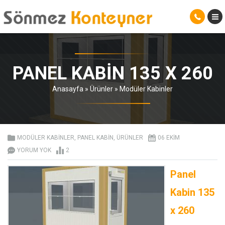
PANEL KABIN 135 X 260
Anasayfa
»
Ürünler
»
Modüler Kabinler
MODÜLER KABINLER
,
PANEL KABIN
,
ÜRÜNLER
06 EKIM
YORUM YOK
2
Panel
Kabin 135
x 260