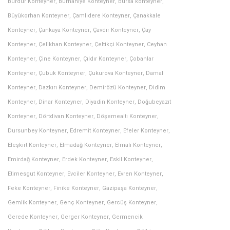
Burdur Konteyner
,
Burhaniye Konteyner
,
bursa konteyner
,
Büyükorhan Konteyner
,
Çamlıdere Konteyner
,
Çanakkale
Konteyner
,
Çankaya Konteyner
,
Çavdır Konteyner
,
Çay
Konteyner
,
Çelikhan Konteyner
,
Çeltikçi Konteyner
,
Ceyhan
Konteyner
,
Çine Konteyner
,
Çıldır Konteyner
,
Çobanlar
Konteyner
,
Çubuk Konteyner
,
Çukurova Konteyner
,
Damal
Konteyner
,
Dazkırı Konteyner
,
Demirözü Konteyner
,
Didim
Konteyner
,
Dinar Konteyner
,
Diyadin Konteyner
,
Doğubeyazıt
Konteyner
,
Dörtdivan Konteyner
,
Döşemealtı Konteyner
,
Dursunbey Konteyner
,
Edremit Konteyner
,
Efeler Konteyner
,
Eleşkirt Konteyner
,
Elmadağ Konteyner
,
Elmalı Konteyner
,
Emirdağ Konteyner
,
Erdek Konteyner
,
Eskil Konteyner
,
Etimesgut Konteyner
,
Evciler Konteyner
,
Evren Konteyner
,
Feke Konteyner
,
Finike Konteyner
,
Gazipaşa Konteyner
,
Gemlik Konteyner
,
Genç Konteyner
,
Gercüş Konteyner
,
Gerede Konteyner
,
Gerger Konteyner
,
Germencik