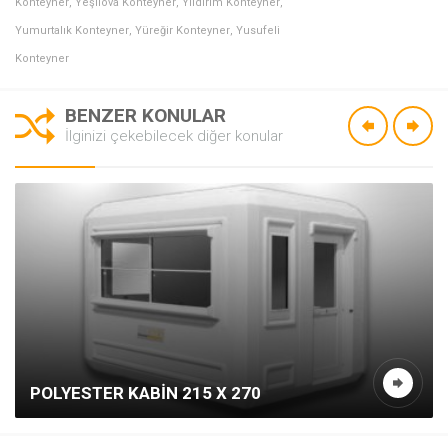
Konteyner
,
Yeşilova Konteyner
,
Yıldırım Konteyner
,
Yumurtalık Konteyner
,
Yüreğir Konteyner
,
Yusufeli
Konteyner
BENZER KONULAR
İlginizi çekebilecek diğer konular
POLYESTER KABIN 215 X 270